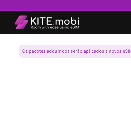
Ir para o
conteúdo
Os pacotes adquiridos serão aplicados a novos eSI