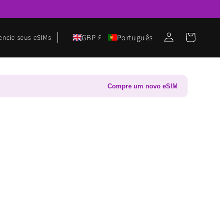
Conecte-
GBP £
Português
Carrinho
encie seus eSIMs
se
Compre um novo eSIM